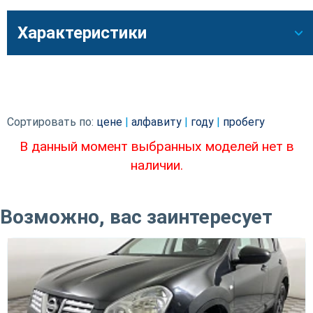
Характеристики
Сортировать по:
цене
|
алфавиту
|
году
|
пробегу
В данный момент выбранных моделей нет в
наличии.
Возможно, вас заинтересует