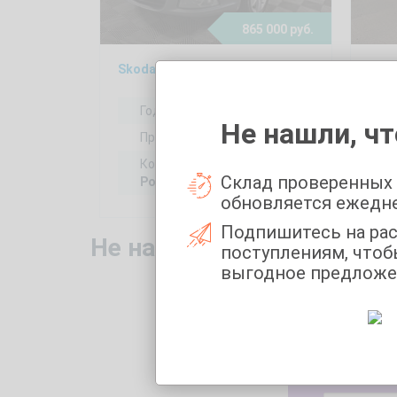
865 000 руб.
Skoda Octavia 1.8, 2013
Soll
Год выпуска:
2013
Не нашли, чт
Пробег:
216310 км
Коробка передач:
Склад проверенных
Робот
обновляется ежедн
Подпишитесь на ра
Не нашли то, что искали
поступлениям, чтоб
выгодное предложе
Укажите 
Марка