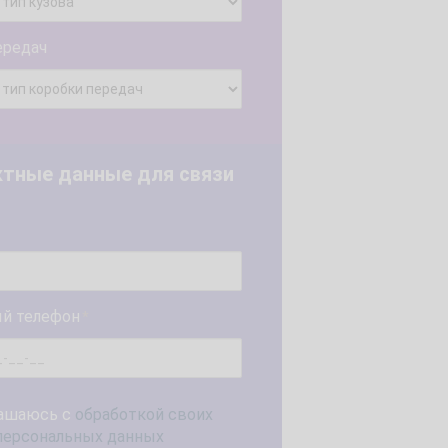
ередач
ктные данные для связи
й телефон
*
ашаюсь с
обработкой своих
персональных данных