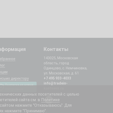
нформация
Контакты
143025, Московская
збранное
область, город
лог
Одинцово, с. Немчиновка,
кции
ул. Московская, д. 61
+7 495 933-4033
исьмо директору
info@tradein-
Подписка на новые
kuntsevo.ru
поступления
ехнических данных посетителей с целью
етителей сайта см. в
Политике
 сайтом нажмите "Отказываюсь". Для
ях нажмите "Принимаю".