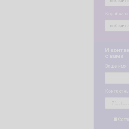
Коробка п
И конта
с вами
Ваше имя
*
Контактны
Согл