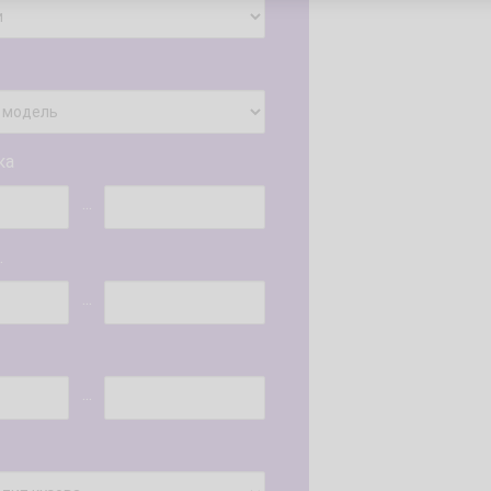
ка
...
.
...
...