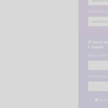
Коробка п
И конта
с вами
Ваше имя
*
Контактны
Согл