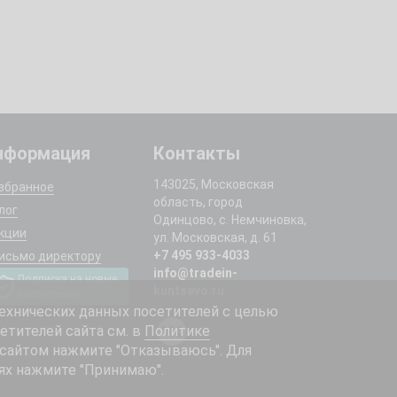
нформация
Контакты
143025, Московская
збранное
область, город
лог
Одинцово, с. Немчиновка,
кции
ул. Московская, д. 61
+7 495 933-4033
исьмо директору
info@tradein-
Подписка на новые
kuntsevo.ru
поступления
ехнических данных посетителей с целью
етителей сайта см. в
Политике
 сайтом нажмите "Отказываюсь". Для
ях нажмите "Принимаю".