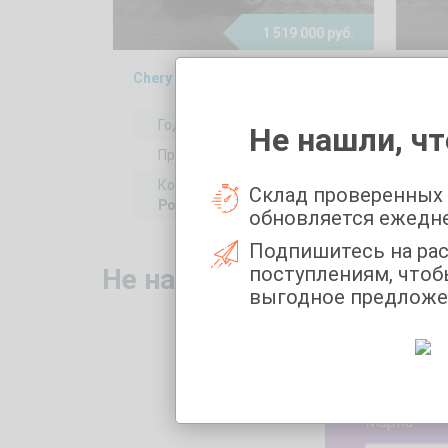
1 519 000 руб.
Chery Tiggo 7 Pro 1.5, 2022
Cher
Год выпуска:
2022
Не нашли, чт
Пробег:
57841 км
Коробка передач:
Склад проверенных
Робот
обновляется ежедн
Подпишитесь на ра
поступлениям, чтоб
Не нашли то, что искали
выгодное предложе
Укажите 
Марка