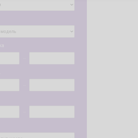
ка
...
.
...
...