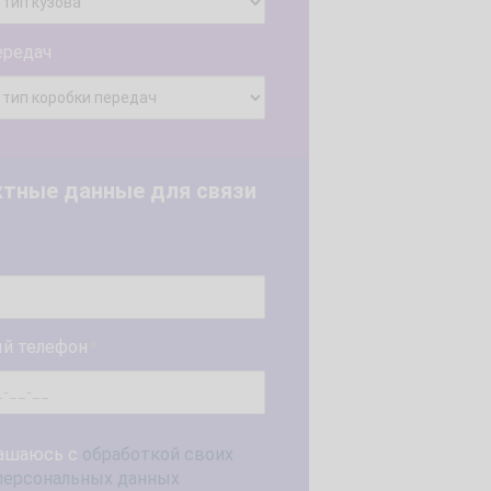
ередач
ктные данные для связи
й телефон
*
ашаюсь с
обработкой своих
персональных данных