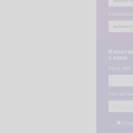
Коробка п
И конта
с вами
Ваше имя
*
Контактны
Согл