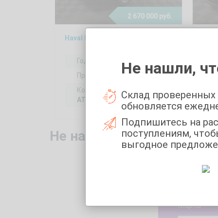
2 670 000 руб.
Haval H9 2, 2021
Mazd
Год выпуска:
2021
Не нашли, чт
Пробег:
87817 км
Коробка передач:
Склад проверенных
AT
обновляется ежедн
Подпишитесь на ра
поступлениям, чтоб
Не нашли то, что искали
выгодное предложе
Укажите 
Марка