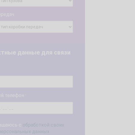
ередач
ктные данные для связи
й телефон
*
ашаюсь с
обработкой своих
персональных данных