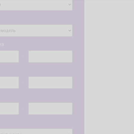
ка
...
.
...
...