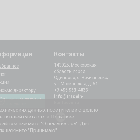
нформация
Контакты
143025, Московская
збранное
область, город
лог
Одинцово, с. Немчиновка,
кции
ул. Московская, д. 61
+7 495 933-4033
исьмо директору
info@tradein-
Подписка на новые
kuntsevo.ru
поступления
ехнических данных посетителей с целью
етителей сайта см. в
Политике
 сайтом нажмите "Отказываюсь". Для
ях нажмите "Принимаю".