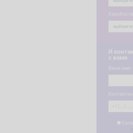
Коробка п
И конта
с вами
Ваше имя
*
Контактны
Согл