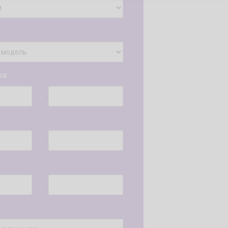
ка
...
.
...
...