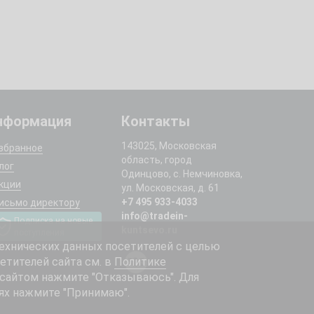
нформация
Контакты
143025, Московская
збранное
область, город
лог
Одинцово, с. Немчиновка,
кции
ул. Московская, д. 61
+7 495 933-4033
исьмо директору
info@tradein-
Подписка на новые
kuntsevo.ru
поступления
ехнических данных посетителей с целью
етителей сайта см. в
Политике
 сайтом нажмите "Отказываюсь". Для
ях нажмите "Принимаю".