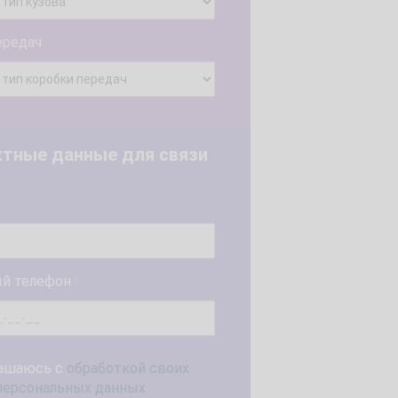
ередач
ктные данные для связи
й телефон
*
ашаюсь с
обработкой своих
персональных данных