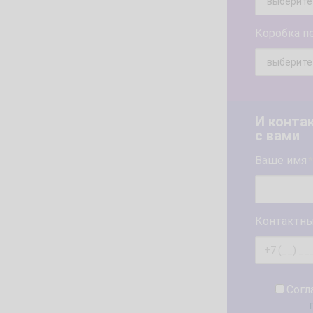
Коробка п
И конта
с вами
Ваше имя
*
Контактны
Согл