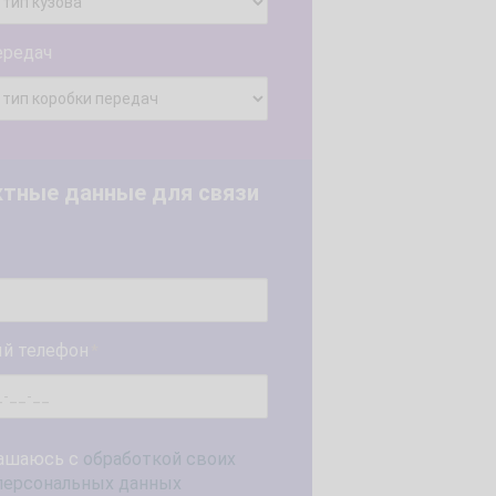
ередач
ктные данные для связи
й телефон
*
ашаюсь с
обработкой своих
персональных данных