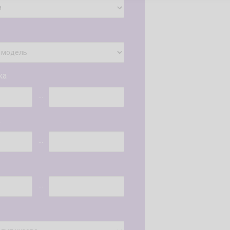
ка
...
.
...
...