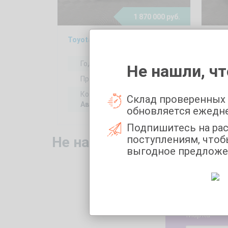
1 870 000 руб.
Toyota Camry 2, 2020
Hyun
Год выпуска:
2020
Не нашли, чт
Пробег:
194783 км
Коробка передач:
Склад проверенных
Автоматическая
обновляется ежедн
Подпишитесь на ра
поступлениям, чтоб
Не нашли то, что искали
выгодное предложе
Укажите 
Марка