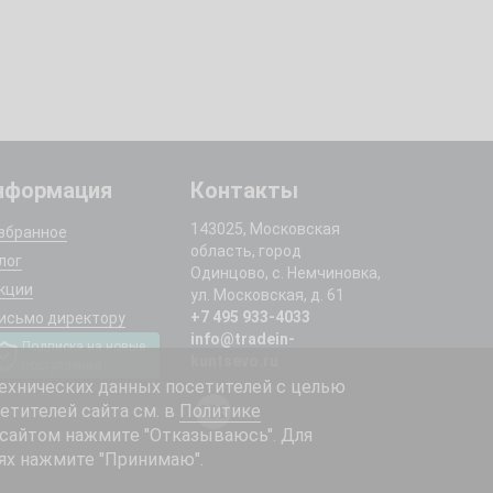
нформация
Контакты
143025, Московская
збранное
область, город
лог
Одинцово, с. Немчиновка,
кции
ул. Московская, д. 61
+7 495 933-4033
исьмо директору
info@tradein-
Подписка на новые
kuntsevo.ru
поступления
ехнических данных посетителей с целью
етителей сайта см. в
Политике
 сайтом нажмите "Отказываюсь". Для
ях нажмите "Принимаю".