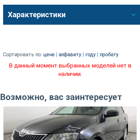
Характеристики
Сортировать по:
цене
|
алфавиту
|
году
|
пробегу
В данный момент выбранных моделей нет в
наличии.
Возможно, вас заинтересует