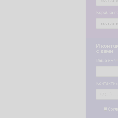
Коробка п
И конта
с вами
Ваше имя
*
Контактны
Согл