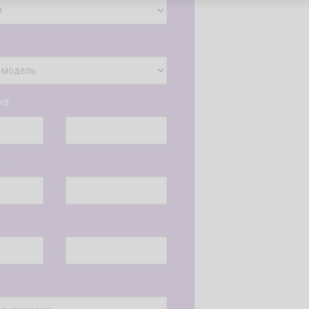
ка
...
.
...
...