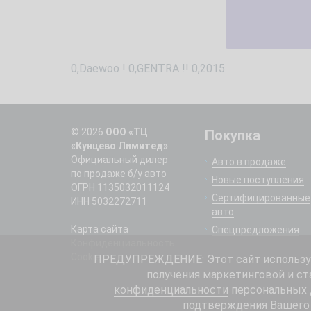
0,Daewoo ! 0,GENTRA !! 0,2015
© 2026
ООО «ТЦ
Покупка
«Кунцево Лимитед»
Официальный дилер
Авто в продаже
по продаже б/у авто
Новые поступления
ОГРН 1135032011124
Сертифицированные
ИНН 5032272711
авто
Карта сайта
Спецпредложения
Конфиденциальность
Cookie
ПРЕДУПРЕЖДЕНИЕ: Этот сайт использует
получения маркетинговой и ст
конфиденциальности
персональных д
подтверждения Вашего 