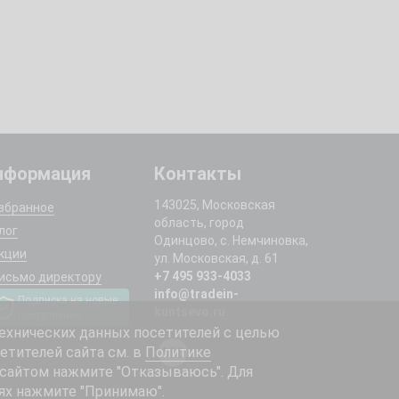
нформация
Контакты
143025, Московская
збранное
область, город
лог
Одинцово, с. Немчиновка,
кции
ул. Московская, д. 61
+7 495 933-4033
исьмо директору
info@tradein-
Подписка на новые
kuntsevo.ru
поступления
ехнических данных посетителей с целью
етителей сайта см. в
Политике
 сайтом нажмите "Отказываюсь". Для
ях нажмите "Принимаю".