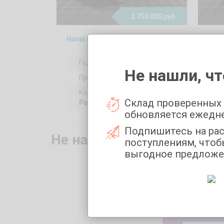
2 750 000 руб.
Haval F7 2, 2024
Год выпуска:
2024
Не нашли, чт
Пробег:
24628 км
Коробка передач:
Склад проверенных
Робот
обновляется ежедн
Подпишитесь на ра
Не нашли то, что искали
поступлениям, чтоб
выгодное предложе
Укажите 
Марка