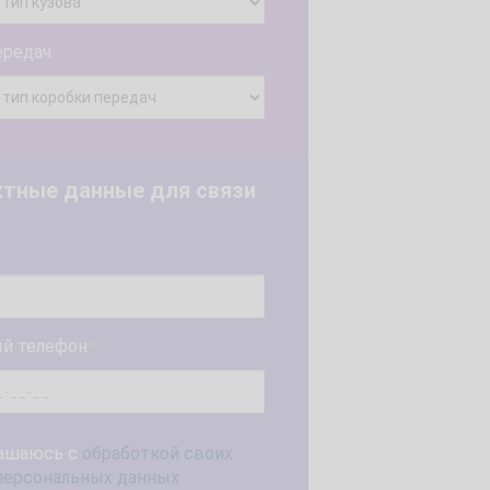
ередач
ктные данные для связи
й телефон
*
ашаюсь с
обработкой своих
персональных данных