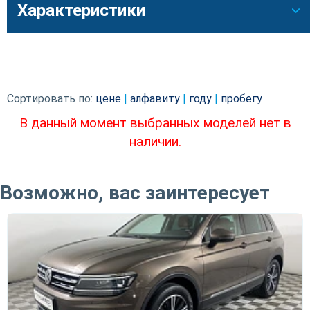
Характеристики
Сортировать по:
цене
|
алфавиту
|
году
|
пробегу
В данный момент выбранных моделей нет в
наличии.
Возможно, вас заинтересует