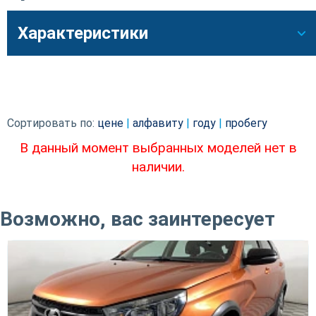
Характеристики
Сортировать по:
цене
|
алфавиту
|
году
|
пробегу
В данный момент выбранных моделей нет в
наличии.
Возможно, вас заинтересует