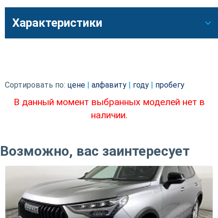
Характеристики
Сортировать по:
цене
|
алфавиту
|
году
|
пробегу
В данный момент выбранных моделей нет в
наличии.
Возможно, вас заинтересует