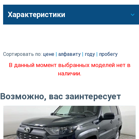
Характеристики
Сортировать по:
цене
|
алфавиту
|
году
|
пробегу
В данный момент выбранных моделей нет в
наличии.
Возможно, вас заинтересует