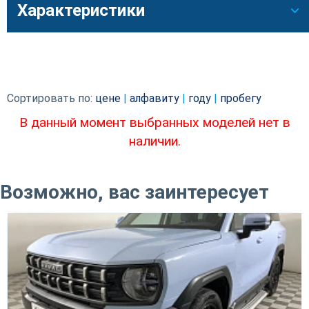
Характеристики
Сортировать по:
цене
|
алфавиту
|
году
|
пробегу
В данный момент выбранных моделей нет в
наличии.
Возможно, вас заинтересует