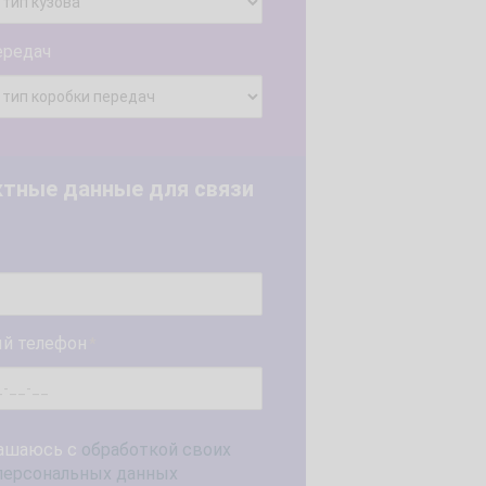
ередач
ктные данные для связи
й телефон
*
ашаюсь с
обработкой своих
персональных данных