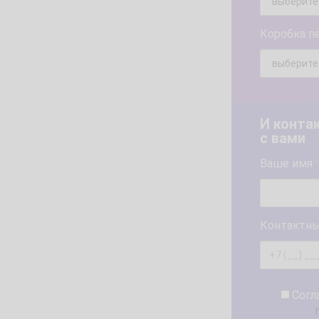
Коробка п
И конта
с вами
Ваше имя
*
Контактны
Согл