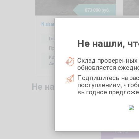
873 000 руб.
Nissan Terrano 2, 2015
Toyo
Год выпуска:
2015
Не нашли, чт
Пробег:
155339 км
Коробка передач:
Склад проверенных
Автоматическая
обновляется ежедн
Подпишитесь на ра
поступлениям, чтоб
Не нашли то, что искали
выгодное предложе
Укажите 
Марка