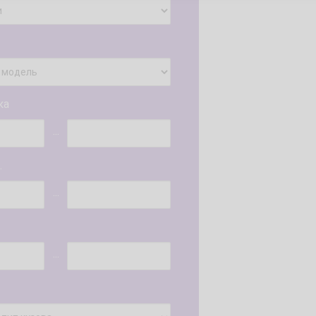
ка
...
.
...
...