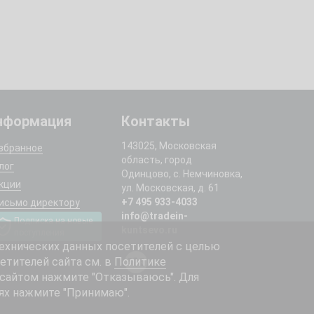
нформация
Контакты
143025, Московская
збранное
область, город
лог
Одинцово, с. Немчиновка,
кции
ул. Московская, д. 61
+7 495 933-4033
исьмо директору
info@tradein-
Подписка на новые
kuntsevo.ru
поступления
ехнических данных посетителей с целью
етителей сайта см. в
Политике
 сайтом нажмите "Отказываюсь". Для
ях нажмите "Принимаю".