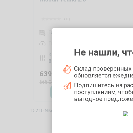
( 0 )
Год выпуска:
2008
Пробег:
150683 км
Не нашли, чт
Коробка передач:
Вариатор
Склад проверенных
639 000
₽
обновляется ежедн
665 000
₽
Подпишитесь на ра
поступлениям, чтоб
Оставить заявку
выгодное предложе
15210,Nissan ! 15396,TEANA !! 0,2008