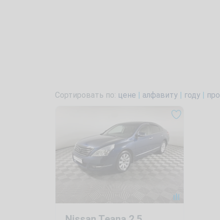
Сортировать по:
цене
|
алфавиту
|
году
|
про
Nissan Teana 2.5