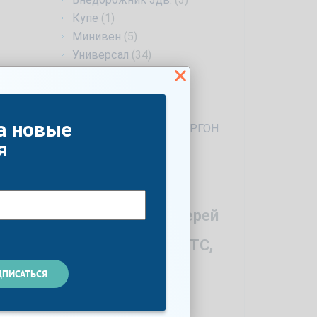
Купе
(1)
Минивен
(5)
Универсал
(34)
Фургон
(1)
Лифтбек
(6)
4d
(1)
а новые
ПРОМТОВАРНЫЙ ФУРГОН
(1)
я
Год
Количество дверей
Мощность по ПТС,
л.с.
Список опций