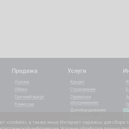
Продажа
Услуги
И
Оценка
Кредит
И
Обмен
Страхование
Б
Срочный выкуп
Сервисное
А
обслуживание
Комиссия
П
Допоборудование
Корпоративным
 «cookies», а также иные Интернет-сервисы для сбора т
клиентам
атистической информации. Условия обработки данных пос