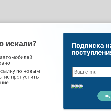
о искали?
Подписка н
поступлени
 автомобилей
евно
ссылку по новым
ы не пропустить
ние