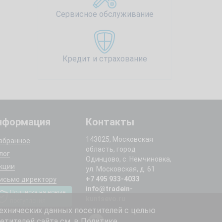
Сервисное обслуживание
Кредит и страхование
нформация
Контакты
143025, Московская
збранное
область, город
лог
Одинцово, с. Немчиновка,
кции
ул. Московская, д. 61
+7 495 933-4033
исьмо директору
info@tradein-
Подписка на новые
kuntsevo.ru
поступления
ехнических данных посетителей с целью
етителей сайта см. в
Политике