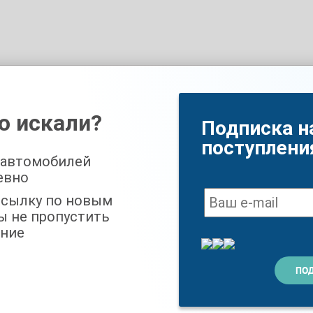
о искали?
Подписка н
поступлени
 автомобилей
евно
ссылку по новым
ы не пропустить
ние