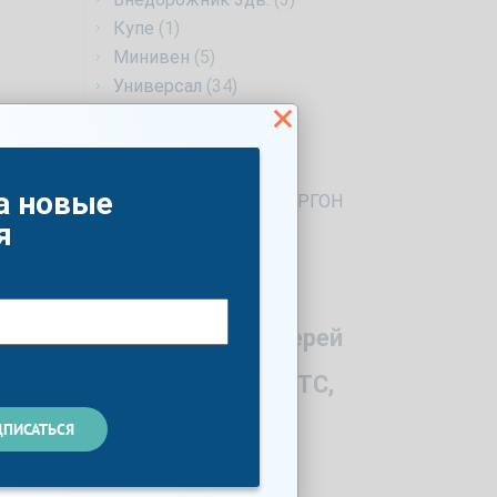
Купе
(1)
Минивен
(5)
Универсал
(34)
Фургон
(1)
Лифтбек
(6)
4d
(1)
а новые
ПРОМТОВАРНЫЙ ФУРГОН
(1)
я
Год
Количество дверей
Мощность по ПТС,
л.с.
Список опций