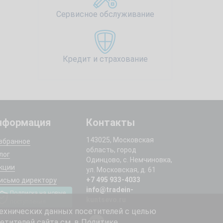
Сервисное обслуживание
Кредит и страхование
нформация
Контакты
143025, Московская
збранное
область, город
лог
Одинцово, с. Немчиновка,
кции
ул. Московская, д. 61
+7 495 933-4033
исьмо директору
info@tradein-
Подписка на новые
kuntsevo.ru
поступления
ехнических данных посетителей с целью
етителей сайта см. в
Политике