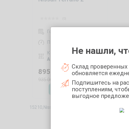
(0)
Год выпуска:
2015
Пробег:
155339 км
Не нашли, чт
Коробка передач:
Автоматическая
Склад проверенных
895 000
₽
обновляется ежедн
935 000
₽
Подпишитесь на ра
поступлениям, чтоб
Оставить заявку
выгодное предложе
15210,Nissan ! 15400,TERRANO !! 0,2015