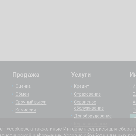
Продажа
Услуги
И
Оценка
Кредит
И
Обмен
Страхование
Б
Срочный выкуп
Сервисное
А
обслуживание
Комиссия
П
Допоборудование
Корпоративным
 «cookies», а также иные Интернет-сервисы для сбора т
клиентам
атистической информации. Условия обработки данных пос