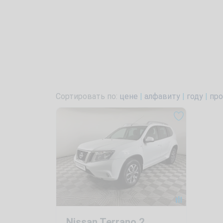
Сортировать по:
цене
|
алфавиту
|
году
|
про
Nissan Terrano 2