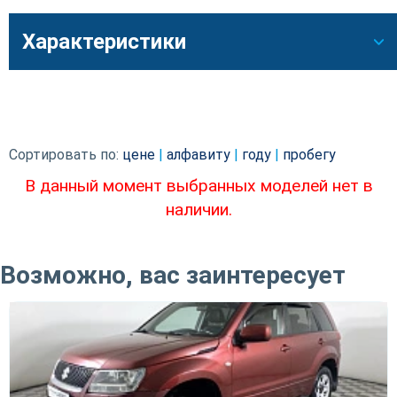
Характеристики
Сортировать по:
цене
|
алфавиту
|
году
|
пробегу
В данный момент выбранных моделей нет в
наличии.
Возможно, вас заинтересует