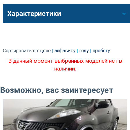
Характеристики
Сортировать по:
цене
|
алфавиту
|
году
|
пробегу
В данный момент выбранных моделей нет в
наличии.
Возможно, вас заинтересует