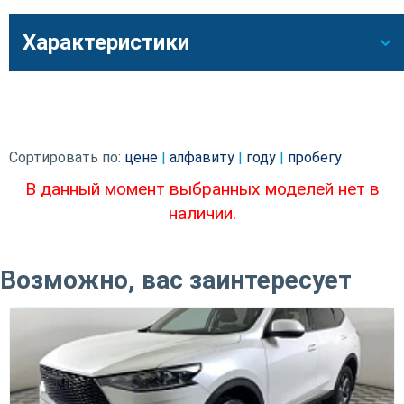
Характеристики
Сортировать по:
цене
|
алфавиту
|
году
|
пробегу
В данный момент выбранных моделей нет в
наличии.
Возможно, вас заинтересует