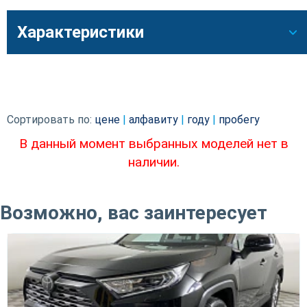
Характеристики
Сортировать по:
цене
|
алфавиту
|
году
|
пробегу
В данный момент выбранных моделей нет в
наличии.
Возможно, вас заинтересует