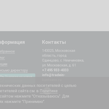
нформация
Контакты
143025, Московская
збранное
область, город
лог
Одинцово, с. Немчиновка,
кции
ул. Московская, д. 61
+7 495 933-4033
исьмо директору
info@tradein-
Подписка на новые
kuntsevo.ru
поступления
ехнических данных посетителей с целью
етителей сайта см. в
Политике
 сайтом нажмите "Отказываюсь". Для
ях нажмите "Принимаю".