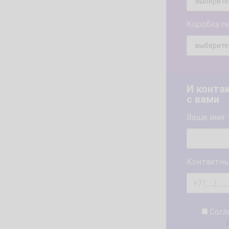
Коробка п
И конта
с вами
Ваше имя
*
Контактны
Согл