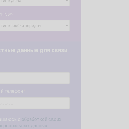
ередач
ктные данные для связи
й телефон
*
ашаюсь с
обработкой своих
персональных данных