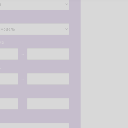
ка
...
.
...
...