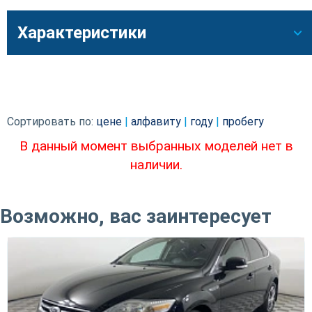
Характеристики
Сортировать по:
цене
|
алфавиту
|
году
|
пробегу
В данный момент выбранных моделей нет в
наличии.
Возможно, вас заинтересует