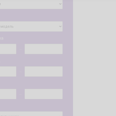
ка
...
.
...
...