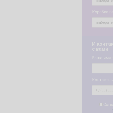
Коробка п
И конта
с вами
Ваше имя
*
Контактны
Согл