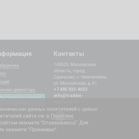
нформация
Контакты
143025, Московская
збранное
область, город
лог
Одинцово, с. Немчиновка,
кции
ул. Московская, д. 61
+7 495 933-4033
исьмо директору
info@tradein-
Подписка на новые
kuntsevo.ru
поступления
ехнических данных посетителей с целью
етителей сайта см. в
Политике
 сайтом нажмите "Отказываюсь". Для
ях нажмите "Принимаю".