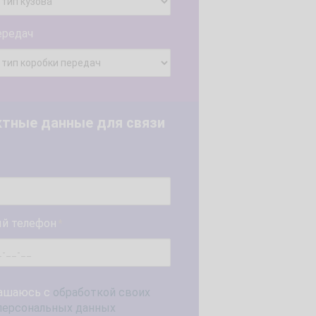
ередач
ктные данные для связи
й телефон
*
ашаюсь с
обработкой своих
персональных данных