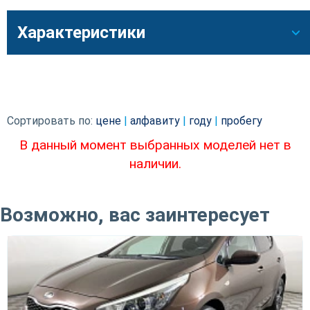
Характеристики
Сортировать по:
цене
|
алфавиту
|
году
|
пробегу
В данный момент выбранных моделей нет в
наличии.
Возможно, вас заинтересует