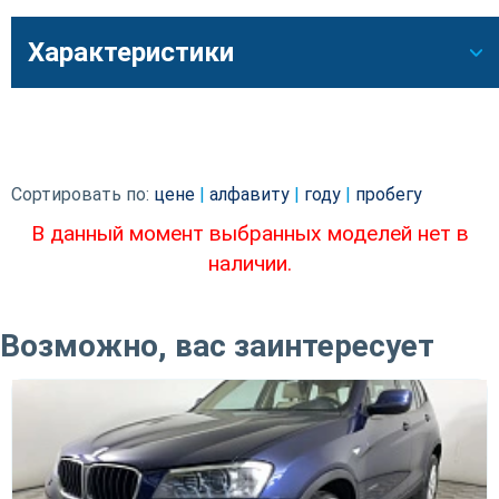
Характеристики
Сортировать по:
цене
|
алфавиту
|
году
|
пробегу
В данный момент выбранных моделей нет в
наличии.
Возможно, вас заинтересует