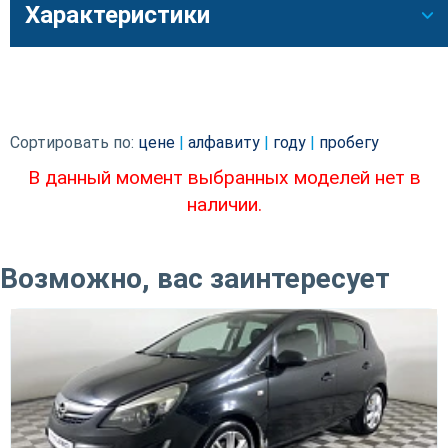
Характеристики
Сортировать по:
цене
|
алфавиту
|
году
|
пробегу
В данный момент выбранных моделей нет в
наличии.
Возможно, вас заинтересует