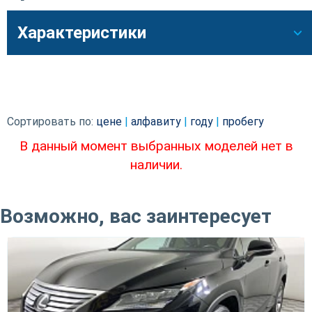
Характеристики
Сортировать по:
цене
|
алфавиту
|
году
|
пробегу
В данный момент выбранных моделей нет в
наличии.
Возможно, вас заинтересует