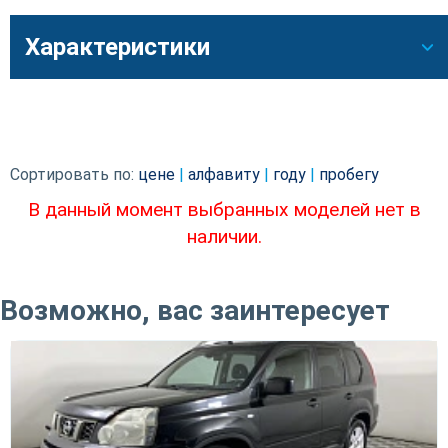
Характеристики
Сортировать по:
цене
|
алфавиту
|
году
|
пробегу
В данный момент выбранных моделей нет в
наличии.
Возможно, вас заинтересует