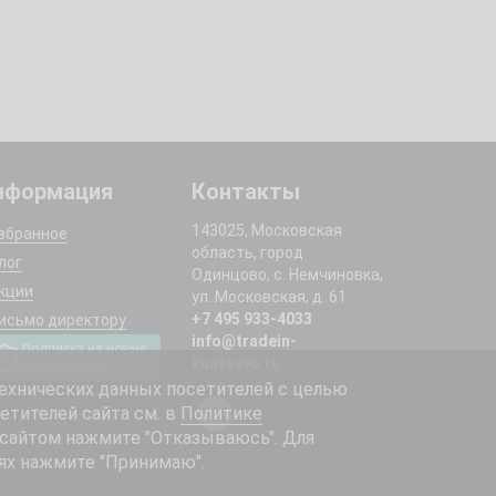
нформация
Контакты
143025, Московская
збранное
область, город
лог
Одинцово, с. Немчиновка,
кции
ул. Московская, д. 61
+7 495 933-4033
исьмо директору
info@tradein-
Подписка на новые
kuntsevo.ru
поступления
ехнических данных посетителей с целью
етителей сайта см. в
Политике
 сайтом нажмите "Отказываюсь". Для
ях нажмите "Принимаю".