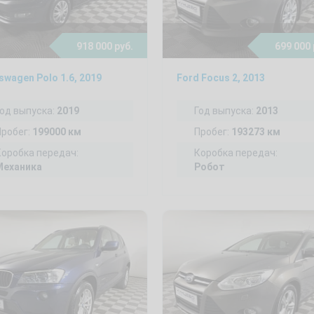
918 000 руб.
699 000 
swagen Polo 1.6, 2019
Ford Focus 2, 2013
Год выпуска:
2019
Год выпуска:
2013
Пробег:
199000 км
Пробег:
193273 км
Коробка передач:
Коробка передач:
Механика
Робот