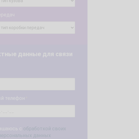
ередач
ктные данные для связи
й телефон
*
ашаюсь с
обработкой своих
персональных данных