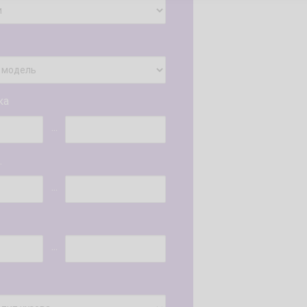
ка
...
.
...
...