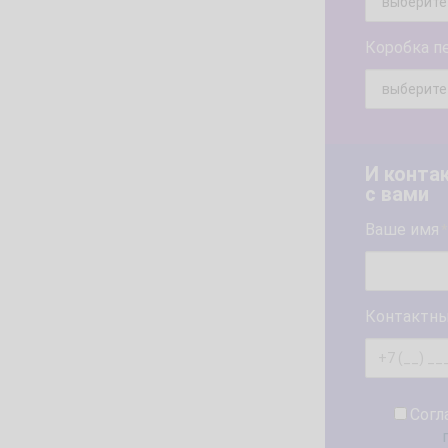
Коробка п
И конта
с вами
Ваше имя
*
Контактны
Согл