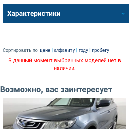
Характеристики
Сортировать по:
цене
|
алфавиту
|
году
|
пробегу
В данный момент выбранных моделей нет в
наличии.
Возможно, вас заинтересует