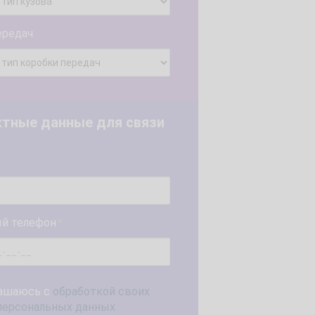
ередач
ктные данные для связи
й телефон
*
ашаюсь с
обработкой своих
персональных данных