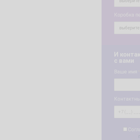
Коробка п
И конта
с вами
Ваше имя
*
Контактны
Согл