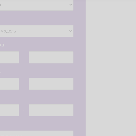
ка
...
.
...
...