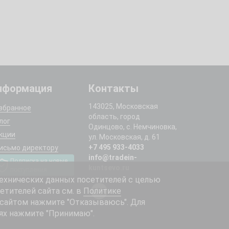
нформация
Контакты
143025, Московская
збранное
область, город
лог
Одинцово, с. Немчиновка,
кции
ул. Московская, д. 61
+7 495 933-4033
исьмо директору
info@tradein-
Подписка на новые
kuntsevo.ru
поступления
ехнических данных посетителей с целью
етителей сайта см. в
Политике
 сайтом нажмите "Отказываюсь". Для
ях нажмите "Принимаю".