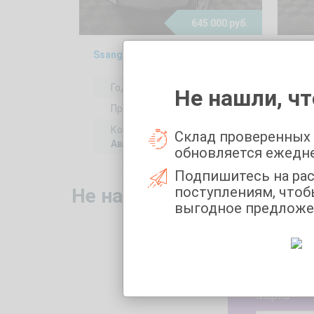
645 000 руб.
SsangYong Kyron 2, 2012
Volk
Год выпуска:
2012
Не нашли, чт
Пробег:
178557 км
Коробка передач:
Склад проверенных
Автоматическая
обновляется ежедн
Подпишитесь на ра
поступлениям, чтоб
Не нашли то, что искали
выгодное предложе
Укажите 
Марка