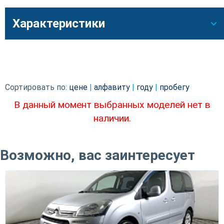
Характеристики
Сортировать по:
цене
|
алфавиту
|
году
|
пробегу
В данный момент выбранных моделей нет в
наличии.
Возможно, вас заинтересует