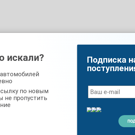
о искали?
Подписка н
поступлени
 автомобилей
евно
ссылку по новым
ы не пропустить
ние
 безопасно можно в ТЦ «Кунцево» по программе трейдин.
тинга универсалов и по праву считается надежной и