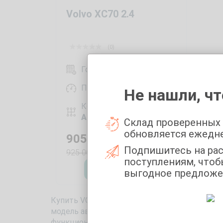
Volvo XC70 2.4
(0)
Год выпуска:
2011
Пробег:
430000 км
Не нашли, чт
Коробка передач:
Автоматическая
Склад проверенных
обновляется ежедн
905 000
₽
Подпишитесь на ра
925 000
₽
поступлениям, чтоб
Оставить заявку
выгодное предложе
Купить VOLVO XC70 с рук в Москве удобно и
модель авто стабильно держится в топе рей
функциональной.