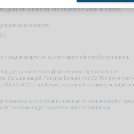
ет даже тех клиентов, кто не рассчитывал на скорое
едующие возможности:
/у;
у, специализируется на постгарантийном обслуживании.
 для ценителей комфорта и просторного салона.
ь больше вещей. Покупка Вольво Икс Си 70 с рук в част
от VOLVO XC70 с пробегом, купленный в салоне, позволяет 
 проверка его состояния, начиная от технической сторо
й автомобиль будет радовать нового владельца.