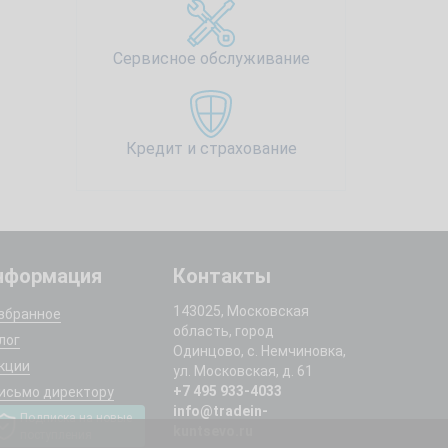
Сервисное обслуживание
Кредит и страхование
нформация
Контакты
143025, Московская
збранное
область, город
лог
Одинцово, с. Немчиновка,
кции
ул. Московская, д. 61
+7 495 933-4033
исьмо директору
info@tradein-
Подписка на новые
kuntsevo.ru
поступления