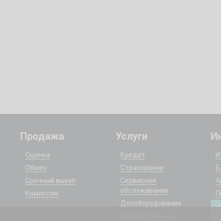
Продажа
Услуги
И
Оценка
Кредит
И
Обмен
Страхование
Б
Срочный выкуп
Сервисное
А
обслуживание
Комиссия
П
Допоборудование
Корпоративным