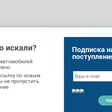
о искали?
Подписка н
поступлени
 автомобилей
евно
ссылку по новым
ы не пропустить
ние
 безопасно можно в ТЦ «Кунцево» по программе трейдин.
тинга универсалов и по праву считается надежной и