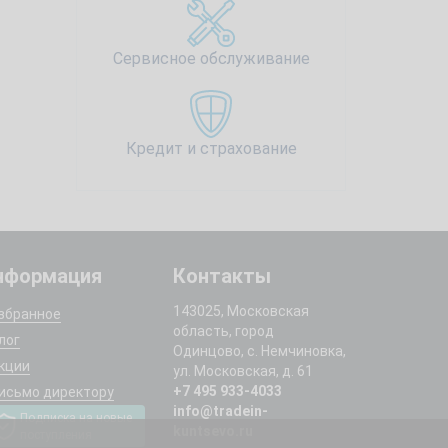
Сервисное обслуживание
Кредит и страхование
нформация
Контакты
143025, Московская
збранное
область, город
лог
Одинцово, с. Немчиновка,
кции
ул. Московская, д. 61
+7 495 933-4033
исьмо директору
info@tradein-
Подписка на новые
kuntsevo.ru
поступления