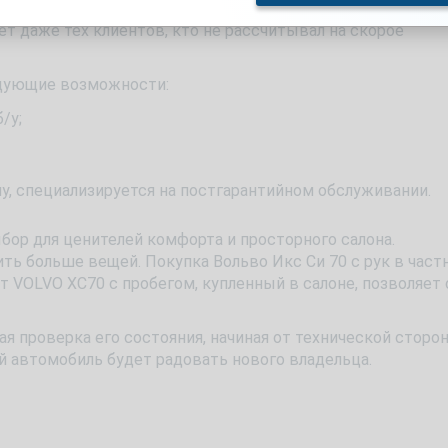
ет даже тех клиентов, кто не рассчитывал на скорое
едующие возможности:
/у;
у, специализируется на постгарантийном обслуживании.
 для ценителей комфорта и просторного салона.
ь больше вещей. Покупка Вольво Икс Си 70 с рук в част
от VOLVO XC70 с пробегом, купленный в салоне, позволяет 
 проверка его состояния, начиная от технической сторо
й автомобиль будет радовать нового владельца.