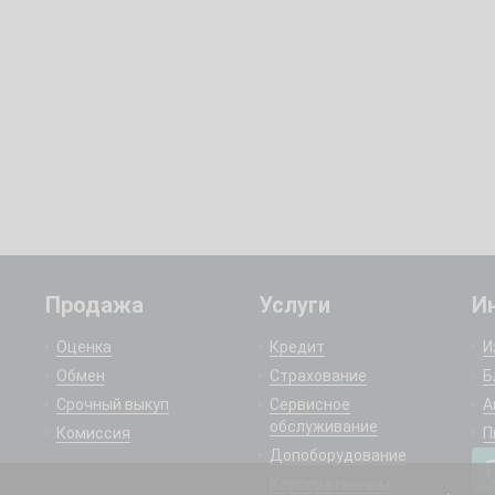
Продажа
Услуги
И
Оценка
Кредит
И
Обмен
Страхование
Б
Срочный выкуп
Сервисное
А
обслуживание
Комиссия
П
Допоборудование
Корпоративным