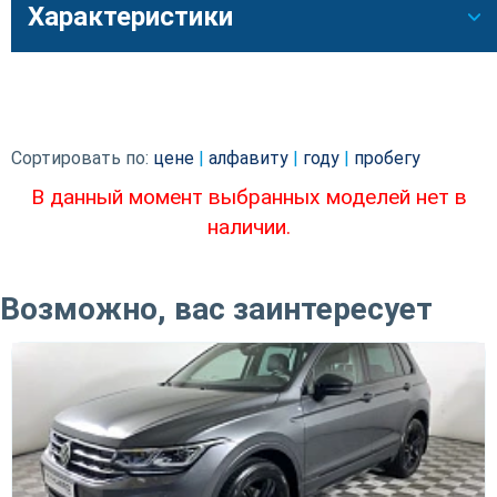
Характеристики
Сортировать по:
цене
|
алфавиту
|
году
|
пробегу
В данный момент выбранных моделей нет в
наличии.
Возможно, вас заинтересует