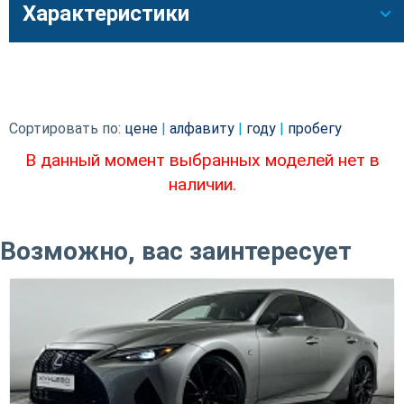
Характеристики
Сортировать по:
цене
|
алфавиту
|
году
|
пробегу
В данный момент выбранных моделей нет в
наличии.
Возможно, вас заинтересует