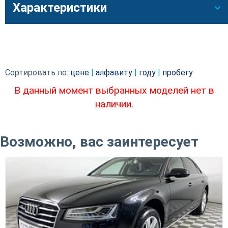
Характеристики
Сортировать по:
цене
|
алфавиту
|
году
|
пробегу
В данный момент выбранных моделей нет в
наличии.
Возможно, вас заинтересует